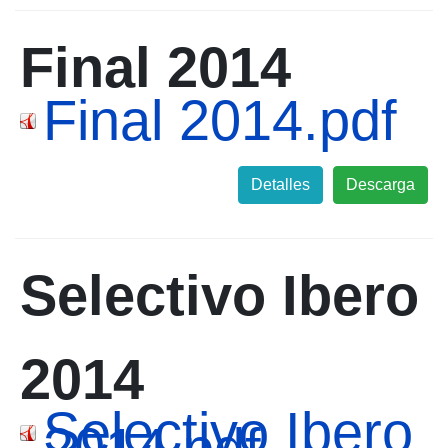
Final 2014
Final 2014.pdf
Detalles
Descarga
Selectivo Ibero
2014
Selectivo Ibero