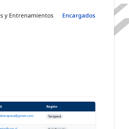
s y Entrenamientos
Encargados
il
Región
attarapaca@gmail.com
Tarapacá
mpo@ucn.cl