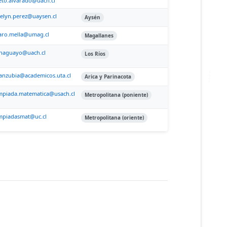
eto.alvarado@uach.cl
elyn.perez@uaysen.cl
Aysén
aro.mella@umag.cl
Magallanes
naguayo@uach.cl
Los Ríos
anzubia@academicos.uta.cl
Arica y Parinacota
mpiada.matematica@usach.cl
Metropolitana (poniente)
mpiadasmat@uc.cl
Metropolitana (oriente)