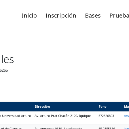
Inicio
Inscripción
Bases
Prueba
les
56265
Dirección
Fono
Ma
ra Universidad Arturo
Av. Arturo Prat Chacón 2120, Iquique
572526803
cm
ad de Ciencias,
Av. Angamos 0610, Antofagasta
55 2355586
lca