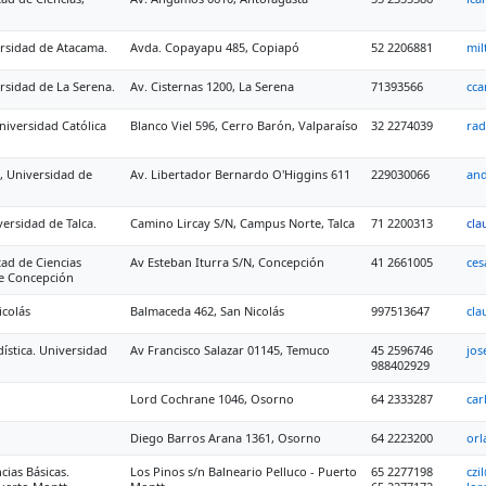
rsidad de Atacama.
Avda. Copayapu 485, Copiapó
52 2206881
mil
sidad de La Serena.
Av. Cisternas 1200, La Serena
71393566
cca
niversidad Católica
Blanco Viel 596, Cerro Barón, Valparaíso
32 2274039
rad
a, Universidad de
Av. Libertador Bernardo O'Higgins 611
229030066
and
versidad de Talca.
Camino Lircay S/N, Campus Norte, Talca
71 2200313
cla
ad de Ciencias
Av Esteban Iturra S/N, Concepción
41 2661005
ces
de Concepción
icolás
Balmaceda 462, San Nicolás
997513647
cla
ística. Universidad
Av Francisco Salazar 01145, Temuco
45 2596746
jos
988402929
Lord Cochrane 1046, Osorno
64 2333287
car
Diego Barros Arana 1361, Osorno
64 2223200
orl
cias Básicas.
Los Pinos s/n Balneario Pelluco - Puerto
65 2277198
czi