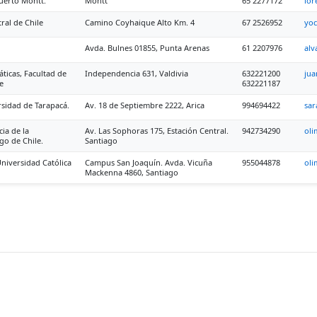
Puerto Montt.
Montt
65 2277172
lor
ral de Chile
Camino Coyhaique Alto Km. 4
67 2526952
yoc
Avda. Bulnes 01855, Punta Arenas
61 2207976
alv
áticas, Facultad de
Independencia 631, Valdivia
632221200
jua
e
632221187
sidad de Tarapacá.
Av. 18 de Septiembre 2222, Arica
994694422
sar
ia de la
Av. Las Sophoras 175, Estación Central.
942734290
oli
go de Chile.
Santiago
Universidad Católica
Campus San Joaquín. Avda. Vicuña
955044878
oli
Mackenna 4860, Santiago