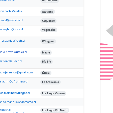
Antofagasta
ton.cortes@uda.cl
Atacama
rvajal@userena.cl
Coquimbo
u.saghin@pucv.cl
Valparaíso
res.zuniga@uoh.cl
O'higgins
udio.bravo@utalca.cl
Maule
ar.flores@udec.cl
Bío Bío
udiojaraulloa@gmail.com
Ñuble
e.labrin@ufrontera.cl
La Araucanía
los.martinez@ulagos.cl
Los Lagos Osorno
ando.mancilla@sanmateo.cl
l@uach.cl
Los Lagos Pto Montt