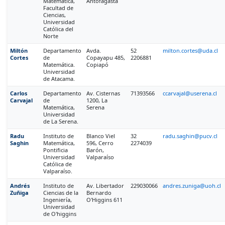
Matemática,
Antofagasta
Facultad de
Ciencias,
Universidad
Católica del
Norte
Miltón
Departamento
Avda.
52
milton.cortes@uda.cl
Cortes
de
Copayapu 485,
2206881
Matemática.
Copiapó
Universidad
de Atacama.
Carlos
Departamento
Av. Cisternas
71393566
ccarvajal@userena.cl
Carvajal
de
1200, La
Matemática,
Serena
Universidad
de La Serena.
Radu
Instituto de
Blanco Viel
32
radu.saghin@pucv.cl
Saghin
Matemática,
596, Cerro
2274039
Pontificia
Barón,
Universidad
Valparaíso
Católica de
Valparaíso.
Andrés
Instituto de
Av. Libertador
229030066
andres.zuniga@uoh.cl
Zuñiga
Ciencias de la
Bernardo
Ingeniería,
O'Higgins 611
Universidad
de O'higgins