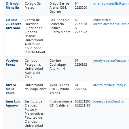
Orlando
Colegio San
Diego Barros
64
orlando.mancilla@sanm
Mancilla
Mateo
Arana 1361,
2223200
Osorno
Claudia
Centro de
Los Pinos s/n
65
czil@uach.cl
Zil, Loreto
Docencia
Balneario
2277198
loreto.alvarado@uach.c
Alvarado
Superior en
Pelluco -
65
Ciencias
Puerto Montt
2277172
Básicas.
Universidad
Austral de
Chile. Sede
Puerto Montt.
Yocelyn
Campus
Camino
67
yocelyn.perez@uaysen.
Perez
Patagonia,
Coyhaique
2526952
Universidad
Alto Km. 4
Austral de
Chile
Alvaro
Universidad
Avda. Bulnes
61
alvaro.mella@umag.cl
Mella
de Magallanes
01855, Punta
2207976
Parra
Arenas
Juan Luis
Instituto de
Independencia
632221200
juanaguayo@uach.cl
Aguayo
Ciencias
631, Valdivia
632221187
Físicas y
Matemáticas,
Facultad de
Ciencias,
Universidad