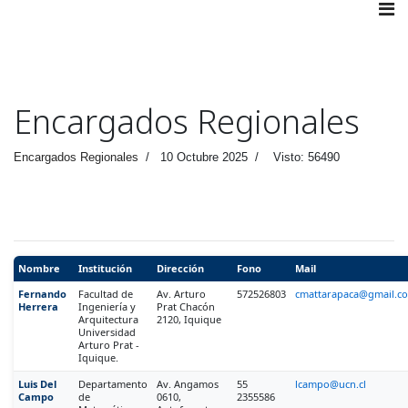
Encargados Regionales
Encargados Regionales
10 Octubre 2025
Visto: 56490
Nombre
Institución
Dirección
Fono
Mail
Fernando
Facultad de
Av. Arturo
572526803
cmattarapaca@gmail.c
Herrera
Ingeniería y
Prat Chacón
Arquitectura
2120, Iquique
Universidad
Arturo Prat -
Iquique.
Luis Del
Departamento
Av. Angamos
55
lcampo@ucn.cl
Campo
de
0610,
2355586