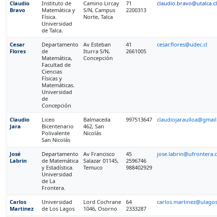
Claudio
Instituto de
Camino Lircay
71
claudio.bravo@utalca.cl
Bravo
Matemática y
S/N, Campus
2200313
Física.
Norte, Talca
Universidad
de Talca.
Cesar
Departamento
Av Esteban
41
cesar.flores@udec.cl
Flores
de
Iturra S/N,
2661005
Matemática,
Concepción
Facultad de
Ciencias
Físicas y
Matemáticas.
Universidad
de
Concepción
Claudio
Liceo
Balmaceda
997513647
claudiojaraulloa@gmai
Jara
Bicentenario
462, San
Polivalente
Nicolás
San Nicolás
José
Departamento
Av Francisco
45
jose.labrin@ufrontera.c
Labrin
de Matemática
Salazar 01145,
2596746
y Estadística.
Temuco
988402929
Universidad
de La
Frontera.
Carlos
Universidad
Lord Cochrane
64
carlos.martinez@ulagos
Martinez
de Los Lagos
1046, Osorno
2333287