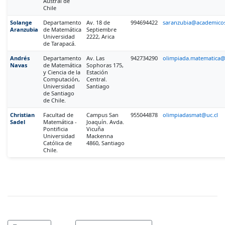
Austral de
Chile
Solange
Departamento
Av. 18 de
994694422
saranzubia@academicos
Aranzubia
de Matemática
Septiembre
Universidad
2222, Arica
de Tarapacá.
Andrés
Departamento
Av. Las
942734290
olimpiada.matematica@
Navas
de Matemática
Sophoras 175,
y Ciencia de la
Estación
Computación,
Central.
Universidad
Santiago
de Santiago
de Chile.
Christian
Facultad de
Campus San
955044878
olimpiadasmat@uc.cl
Sadel
Matemática -
Joaquín. Avda.
Pontificia
Vicuña
Universidad
Mackenna
Católica de
4860, Santiago
Chile.