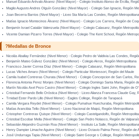
Manuel Eduardo Arévalo Alvarez (Nivel Mayor) - Colegio Instituto Alonso de Ercilla, Regi
Maglio Augusto Andres Olguín González (Nivel Mayor) - Colegio San Ignacio, Región Met
Joan Becerra Barrios (Nivel Mayor) - Liceo Sta María Las Condes, Región Metropolitan
Matías Ignacio Montecinos Álvarez (Nivel Mayor) - Colegio Los Carrera, Región de Co
Benjamín Israel Catalán Valenzuela (Nivel Mayor) - Colegio Calasanz, Región Metropolit
Vicente Damian Pizarro Torres (Nivel Mayor) - Colegio The Kent School, Región Metropo
?Medallas de Bronce
Nicolás Aballay Fernández (Nivel Menor) - Colegio Pedro de Valdivia Las Condes, Regió
Benjamín Mateo Gálvez González (Nivel Menor) - Colegio Akros, Región Metropolitana
Francisco Javier Correa Díaz (Nivel Menor) - Colegio Calasanz, Región Metropolitana
Lucas Vilches Amaro (Nivel Menor) - Colegio Particular Montessori, Región del Maule
Camila Isabel Contreras Churata (Nivel Menor) - Colegio Concepcion de San Carlos, Re
Florencia Antonia Perez Monjes (Nivel Menor) - Colegio Domingo Santa Maria, Región d
Martín Nicolás Axel Pezo Castro (Nivel Menor) - Colegio Ingles Saint John, Región de O
Cristobal Fernando Bello Oróstica (Nivel Menor) - Liceo Alianza Francesa Claude Gay, 
Trnidad Ester Pardo Lillo (Nivel Menor) - Eagles College, Región de Tarapacá
Camila Vergara Reydet (Nivel Menor) - Colegio Pumahue Huechuraba, Región Metropoli
Matías Arancibia Tello (Nivel Menor) - Liceo Nacional de Maipú, Región Metropolitana
Cristopher Contreras Quispe (Nivel Menor) - Colegio Castelgandolfo, Región Metropolit
Cristobal Escobar Mella (Nivel Menor) - Colegio San Pedro Nolasco, Región de Valparaí
Sebastián Alejandro Guzmán Roa (Nivel Menor) - Instituto La Salle, Región Metropolitan
Henry Dampier Limache Aguirre (Nivel Menor) - Liceo Octavio Palma Perez, Región de A
José Undurraga Tapia (Nivel Menor) - Colegio Saint George s College, Región Metropoli