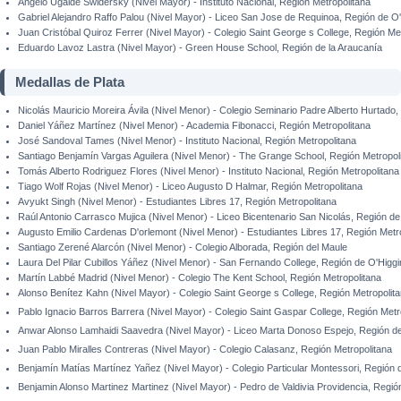
Ángelo Ugalde Swidersky (Nivel Mayor) - Instituto Nacional, Región Metropolitana
Gabriel Alejandro Raffo Palou (Nivel Mayor) - Liceo San Jose de Requinoa, Región de O
Juan Cristóbal Quiroz Ferrer (Nivel Mayor) - Colegio Saint George s College, Región Me
Eduardo Lavoz Lastra (Nivel Mayor) - Green House School, Región de la Araucanía
Medallas de Plata
Nicolás Mauricio Moreira Ávila (Nivel Menor) - Colegio Seminario Padre Alberto Hurtado
Daniel Yáñez Martínez (Nivel Menor) - Academia Fibonacci, Región Metropolitana
José Sandoval Tames (Nivel Menor) - Instituto Nacional, Región Metropolitana
Santiago Benjamín Vargas Aguilera (Nivel Menor) - The Grange School, Región Metropol
Tomás Alberto Rodriguez Flores (Nivel Menor) - Instituto Nacional, Región Metropolitana
Tiago Wolf Rojas (Nivel Menor) - Liceo Augusto D Halmar, Región Metropolitana
Avyukt Singh (Nivel Menor) - Estudiantes Libres 17, Región Metropolitana
Raúl Antonio Carrasco Mujica (Nivel Menor) - Liceo Bicentenario San Nicolás, Región d
Augusto Emilio Cardenas D'orlemont (Nivel Menor) - Estudiantes Libres 17, Región Metr
Santiago Zerené Alarcón (Nivel Menor) - Colegio Alborada, Región del Maule
Laura Del Pilar Cubillos Yáñez (Nivel Menor) - San Fernando College, Región de O'Higg
Martín Labbé Madrid (Nivel Menor) - Colegio The Kent School, Región Metropolitana
Alonso Benítez Kahn (Nivel Mayor) - Colegio Saint George s College, Región Metropolit
Pablo Ignacio Barros Barrera (Nivel Mayor) - Colegio Saint Gaspar College, Región Metr
Anwar Alonso Lamhaidi Saavedra (Nivel Mayor) - Liceo Marta Donoso Espejo, Región de
Juan Pablo Miralles Contreras (Nivel Mayor) - Colegio Calasanz, Región Metropolitana
Benjamín Matías Martínez Yañez (Nivel Mayor) - Colegio Particular Montessori, Región 
Benjamin Alonso Martinez Martinez (Nivel Mayor) - Pedro de Valdivia Providencia, Regió