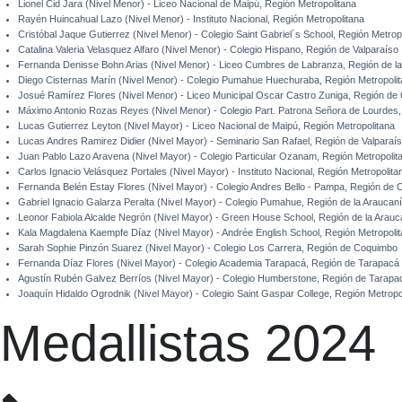
Lionel Cid Jara (Nivel Menor) - Liceo Nacional de Maipú, Región Metropolitana
Rayén Huincahual Lazo (Nivel Menor) - Instituto Nacional, Región Metropolitana
Cristóbal Jaque Gutierrez (Nivel Menor) - Colegio Saint Gabriel´s School, Región Metrop
Catalina Valeria Velasquez Alfaro (Nivel Menor) - Colegio Hispano, Región de Valparaíso
Fernanda Denisse Bohn Arias (Nivel Menor) - Liceo Cumbres de Labranza, Región de l
Diego Cisternas Marín (Nivel Menor) - Colegio Pumahue Huechuraba, Región Metropoli
Josué Ramírez Flores (Nivel Menor) - Liceo Municipal Oscar Castro Zuniga, Región de 
Máximo Antonio Rozas Reyes (Nivel Menor) - Colegio Part. Patrona Señora de Lourdes,
Lucas Gutierrez Leyton (Nivel Mayor) - Liceo Nacional de Maipú, Región Metropolitana
Lucas Andres Ramirez Didier (Nivel Mayor) - Seminario San Rafael, Región de Valparaí
Juan Pablo Lazo Aravena (Nivel Mayor) - Colegio Particular Ozanam, Región Metropolit
Carlos Ignacio Velásquez Portales (Nivel Mayor) - Instituto Nacional, Región Metropolita
Fernanda Belén Estay Flores (Nivel Mayor) - Colegio Andres Bello - Pampa, Región de
Gabriel Ignacio Galarza Peralta (Nivel Mayor) - Colegio Pumahue, Región de la Araucan
Leonor Fabiola Alcalde Negrón (Nivel Mayor) - Green House School, Región de la Arauc
Kala Magdalena Kaempfe Díaz (Nivel Mayor) - Andrée English School, Región Metropoli
Sarah Sophie Pinzón Suarez (Nivel Mayor) - Colegio Los Carrera, Región de Coquimbo
Fernanda Díaz Flores (Nivel Mayor) - Colegio Academia Tarapacá, Región de Tarapacá
Agustín Rubén Galvez Berríos (Nivel Mayor) - Colegio Humberstone, Región de Tarapa
Joaquín Hidaldo Ogrodnik (Nivel Mayor) - Colegio Saint Gaspar College, Región Metropo
Medallistas 2024